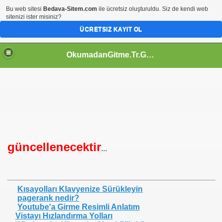
Bu web sitesi
Bedava-Sitem.com
ile ücretsiz oluşturuldu. Siz de kendi web
sitenizi ister misiniz?
ÜCRETSIZ KAYIT OL
OkumadanGitme.Tr.Gg | Eğlence | Siten İçin | Servisler |TeknoBilgi | İzle Ögren | Webmaster | Tr.Gg |
güncellenecektir
...
Kısayolları Klavyenize Sürükleyin
pagerank nedir?
Youtube'a Girme Resimli Anlatım
Vistayı Hızlandırma Yolları