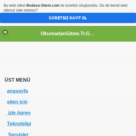
Bu web sitesi
Bedava-Sitem.com
ile ücretsiz oluşturuldu. Siz de kendi web
sitenizi ister misiniz?
ÜCRETSIZ KAYIT OL
OkumadanGitme.Tr.Gg | Eğlence | Siten İçin | Servisler |TeknoBilgi | İzle Ögren | Webmaster | Tr.Gg |
ÜST MENÜ
anasayfa
siten için
izle ögren
Teknobilgi
Servisler