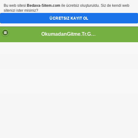
Bu web sitesi
Bedava-Sitem.com
ile ücretsiz oluşturuldu. Siz de kendi web
sitenizi ister misiniz?
ÜCRETSIZ KAYIT OL
OkumadanGitme.Tr.Gg | Eğlence | Siten İçin | Servisler |TeknoBilgi | İzle Ögren | Webmaster | Tr.Gg |