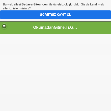
Bu web sitesi
Bedava-Sitem.com
ile ücretsiz oluşturuldu. Siz de kendi web
sitenizi ister misiniz?
ÜCRETSIZ KAYIT OL
OkumadanGitme.Tr.Gg | Eğlence | Siten İçin | Servisler |TeknoBilgi | İzle Ögren | Webmaster | Tr.Gg |