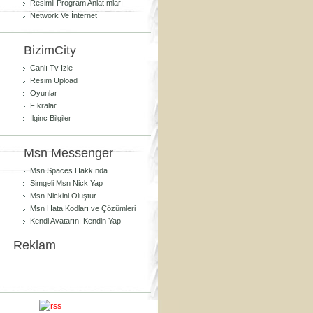
Resimli Program Anlatımları
Network Ve İnternet
BizimCity
Canlı Tv İzle
Resim Upload
Oyunlar
Fıkralar
İlginc Bilgiler
Msn Messenger
Msn Spaces Hakkında
Simgeli Msn Nick Yap
Msn Nickini Oluştur
Msn Hata Kodları ve Çözümleri
Kendi Avatarını Kendin Yap
Reklam