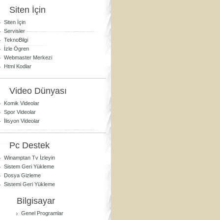
Siten İçin
Siten İçin
Servisler
TeknoBilgi
İzle Ögren
Webmaster Merkezi
Html Kodlar
Video Dünyası
Komik Videolar
Spor Videolar
İlisyon Videolar
Pc Destek
Winamptan Tv İzleyin
Sistem Geri Yükleme
Dosya Gizleme
Sistemi Geri Yükleme
Bilgisayar
Genel Programlar