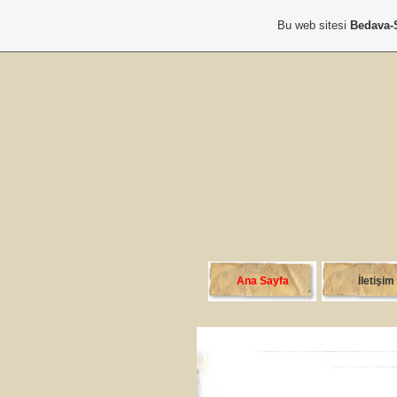
Bu web sitesi
Bedava-
Ana Sayfa
İletişim
">Html Kodlar
Online İletişim